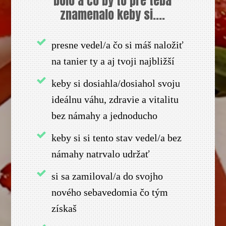
bolo a čo by to pre teba
znamenalo keby si....
presne vedel/a čo si máš naložiť
na tanier ty a aj tvoji najbližší
keby si dosiahla/dosiahol svoju
ideálnu váhu, zdravie a vitalitu
bez námahy a jednoducho
keby si si tento stav vedel/a bez
námahy natrvalo udržať
si sa zamiloval/a do svojho
nového sebavedomia čo tým
získaš