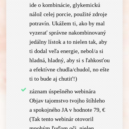
ide o kombinácie, glykemickú
nálož celej porcie, použité zdroje
potravín. Ukážem ti, ako by mal
vyzerať správne nakombinovaný
jedálny lístok a to nielen tak, aby
ti dodal veľa energie, nebol/a si
hladná, hladný, aby si s ľahkosťou
a efektívne chudla/chudol, no ešte
ti to bude aj chutiť!)
záznam úspešného webinára
Objav tajomstvo tvojho štíhleho
a spokojného JA v hodnote 79, €
(Tak tento webinár otovoril
mnohým ľuďom oči, nielen