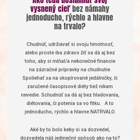
vysnený cieľ
bez námahy
jednoducho, rýchlo a hlavne
na trvalo?
Chudnúť, udržiavať si svoju hmotnosť,
alebo proste iba zdravo žiť sa dá aj bez
toho, aby si míňal/a nekonečné financie
na zázračné prípravky na chudnutie.
Spoliehať sa na skopírované jedálničky, či
zaručené časopisové diéty tiež nikam
nevedie. Schudnúť sa dá aj bez hladovania,
diétovania, či potenia sa vo fitku. A to
jednoducho, rýchlo a hlavne NATRVALO.
Aké by to bolo keby si sa dozvedel,
dozvedela náš jedinečný spôsob ako na to?