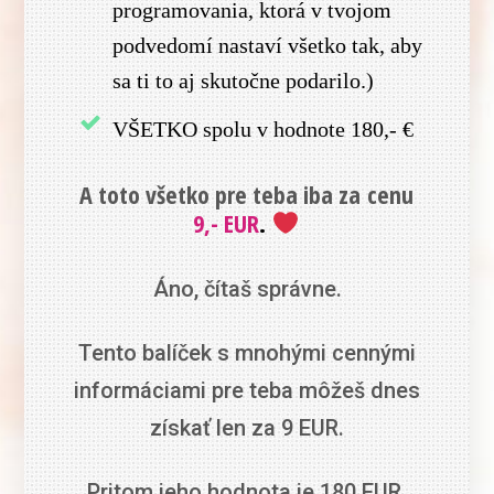
programovania, ktorá v tvojom
podvedomí nastaví všetko tak, aby
sa ti to aj skutočne podarilo.)
VŠETKO spolu v hodnote 180,- €
A toto všetko pre teba iba za cenu
9,- EUR
.
Áno, čítaš správne.
Tento balíček s mnohými cennými
informáciami pre teba môžeš dnes
získať len za 9 EUR.
Pritom jeho hodnota je 180 EUR.