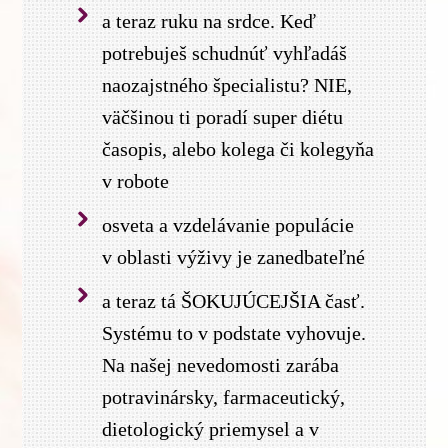
a teraz ruku na srdce. Keď
potrebuješ schudnúť vyhľadáš
naozajstného špecialistu? NIE,
väčšinou ti poradí super diétu
časopis, alebo kolega či kolegyňa
v robote
osveta a vzdelávanie populácie
v oblasti výživy je zanedbateľné
a teraz tá ŠOKUJÚCEJŠIA časť.
Systému to v podstate vyhovuje.
Na našej nevedomosti zarába
potravinársky, farmaceutický,
dietologický priemysel a v