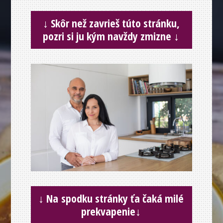
↓
Skôr než zavrieš túto stránku,
pozri si ju kým navždy zmizne
↓
↓
Na spodku stránky ťa čaká milé
prekvapenie
↓