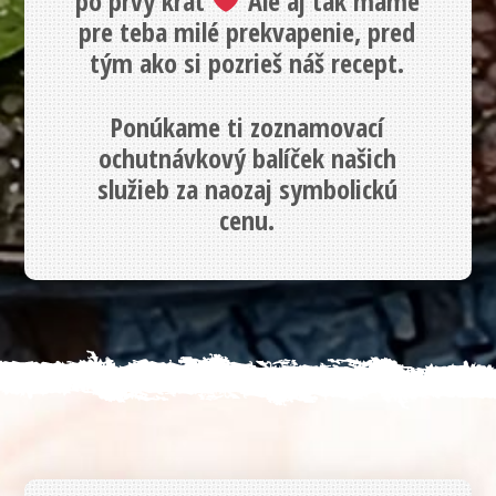
po prvý krát
Ale aj tak máme
pre teba milé prekvapenie, pred
tým ako si pozrieš náš recept.
Ponúkame ti zoznamovací
ochutnávkový balíček našich
služieb za naozaj symbolickú
cenu.