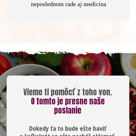
neposlednom rade aj medicína
Vieme ti pomôcť z toho von.
O tomto je presne naše
poslanie
Dokedy ťa to bude ešte baviť
a koľkokrát sa ešte necháš oklamať,