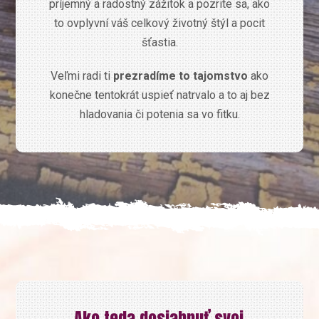
príjemný a radostný zážitok a pozrite sa, ako
to ovplyvní váš celkový životný štýl a pocit
šťastia.
Veľmi radi ti
prezradíme to tajomstvo
ako
konečne tentokrát uspieť natrvalo a to aj bez
hladovania či potenia sa vo fitku.
Ako teda dosiahnuť svoj