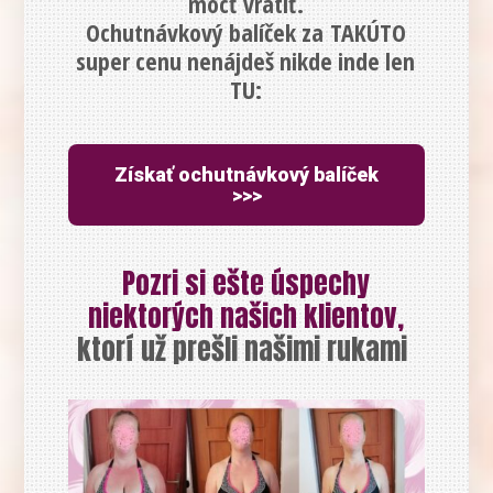
môcť vrátiť.
Ochutnávkový balíček za TAKÚTO
super cenu nenájdeš nikde inde len
TU:
Získať ochutnávkový balíček
>>>
Pozri si ešte úspechy
niektorých našich klientov,
ktorí už prešli našimi rukami