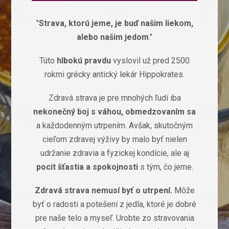
"
Strava, ktorú jeme, je buď našim liekom,
alebo našim jedom
."
Túto
hlbokú pravdu
vyslovil už pred 2500
rokmi grécky antický lekár Hippokrates.
Zdravá strava je pre mnohých ľudí iba
nekonečný boj s váhou, obmedzovaním sa
a každodenným utrpením. Avšak, skutočným
cieľom zdravej výživy by malo byť nielen
udržanie zdravia a fyzickej kondície, ale aj
pocit šťastia a spokojnosti
s tým, čo jeme.
Zdravá strava nemusí byť o utrpení.
Môže
byť o radosti a potešení z jedla, ktoré je dobré
pre naše telo a myseľ. Urobte zo stravovania