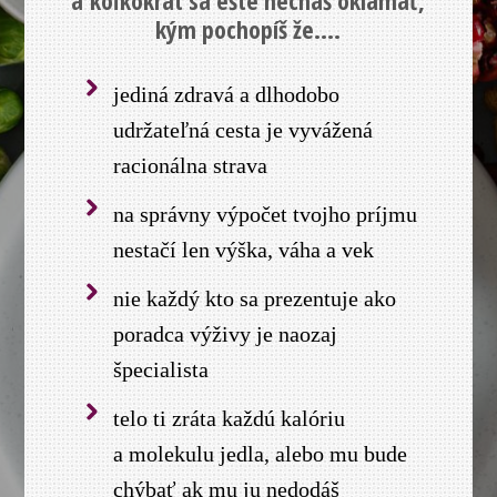
kým pochopíš že....
jediná zdravá a dlhodobo
udržateľná cesta je vyvážená
racionálna strava
na správny výpočet tvojho príjmu
nestačí len výška, váha a vek
nie každý kto sa prezentuje ako
poradca výživy je naozaj
špecialista
telo ti zráta každú kalóriu
a molekulu jedla, alebo mu bude
chýbať ak mu ju nedodáš