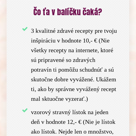
Čo ťa v balíčku čaká?
3 kvalitné zdravé recepty pre tvoju
inšpiráciu v hodnote 10,- € (Nie
všetky recepty na internete, ktoré
sú pripravené so zdravých
potravín ti pomôžu schudnúť a sú
skutočne dobre vyvážené. Ukážem
ti, ako by správne vyvážený recept
mal sktuočne vyzerať.)
vzorový stravný lístok na jeden
deň v hodnote 12,- € (Nie je lístok
ako lístok. Nejde len o množstvo,