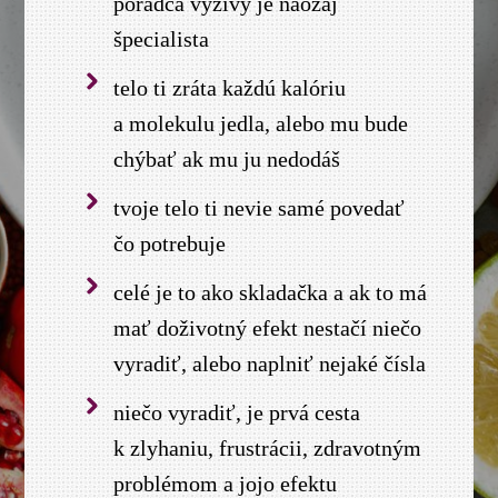
poradca výživy je naozaj
špecialista
telo ti zráta každú kalóriu
a molekulu jedla, alebo mu bude
chýbať ak mu ju nedodáš
tvoje telo ti nevie samé povedať
čo potrebuje
celé je to ako skladačka a ak to má
mať doživotný efekt nestačí niečo
vyradiť, alebo naplniť nejaké čísla
niečo vyradiť, je prvá cesta
k zlyhaniu, frustrácii, zdravotným
problémom a jojo efektu