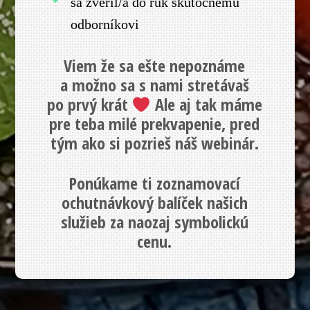
sa zveril/a do rúk skutočnému
odborníkovi
Viem že sa ešte nepoznáme
a možno sa s nami stretávaš
po prvý krát
Ale aj tak máme
pre teba milé prekvapenie, pred
tým ako si pozrieš náš webinár.
Ponúkame ti zoznamovací
ochutnávkový balíček našich
služieb za naozaj symbolickú
cenu.