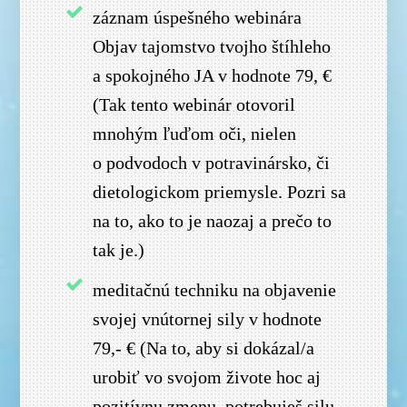
záznam úspešného webinára
Objav tajomstvo tvojho štíhleho
a spokojného JA v hodnote 79, €
(Tak tento webinár otovoril
mnohým ľuďom oči, nielen
o podvodoch v potravinársko, či
dietologickom priemysle. Pozri sa
na to, ako to je naozaj a prečo to
tak je.)
meditačnú techniku na objavenie
svojej vnútornej sily v hodnote
79,- € (Na to, aby si dokázal/a
urobiť vo svojom živote hoc aj
pozitívnu zmenu, potrebuješ silu,