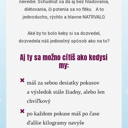
nevedie. Schudnúť sa dá aj bez hladovania,
diétovania, či potenia sa vo fitku. A to
jednoducho, rýchlo a hlavne NATRVALO.
Aké by to bolo keby si sa dozvedel,
dozvedela náš jedinečný spôsob ako na to?
Aj ty sa možno cítiš ako kedysi
my:
máš za sebou desiatky pokusov
a výsledok stále žiadny, alebo len
chvíľkový
po každom pokuse máš po čase
ďalšie kilogramy navyše