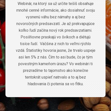
Webinár, na ktorý sa už určite tešíš obsahuje
mnohé cenné informácie, ako dosiahnuť svoju
vysnenú váhu bez námahy a aj bez
novoročných predsavzatí. Je až prekvapujúce
koľko ľudí začína nový rok predsavzatiami.
Posilňovne praskajú vo švíkoch a diétujú
tisíce ľudí. Väčšina z nich to veľmi rýchlo
vzdá. Štatistiky hovoria jasne, že trvalo uspeje
asi len 5% z nás. Čím to asi bude, čo je tým
povestným kameňom úrazu? Vo webinári ti
prezradíme to tajomstvo ako konečne
tentokrát uspieť natrvalo a to aj bez
hladovania či potenia sa vo fitku.