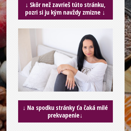
↓
Skôr než zavrieš túto stránku,
pozri si ju kým navždy zmizne
↓
↓
Na spodku stránky ťa čaká milé
prekvapenie
↓