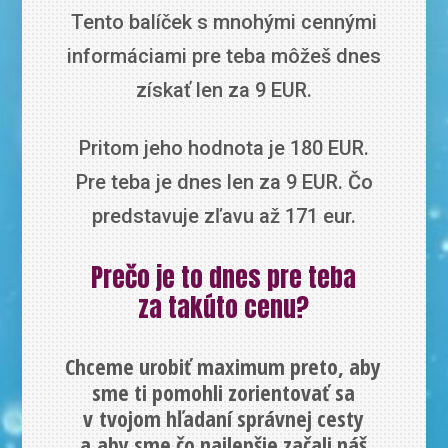
Tento balíček s mnohými cennými
informáciami pre teba môžeš dnes
získať len za 9 EUR.
Pritom jeho hodnota je 180 EUR.
Pre teba je dnes len za 9 EUR. Čo
predstavuje zľavu až 171 eur.
Prečo je to dnes pre teba
za takúto cenu?
Chceme urobiť maximum preto, aby
sme ti pomohli zorientovať sa
v tvojom hľadaní správnej cesty
a aby sme čo najlepšie začali náš