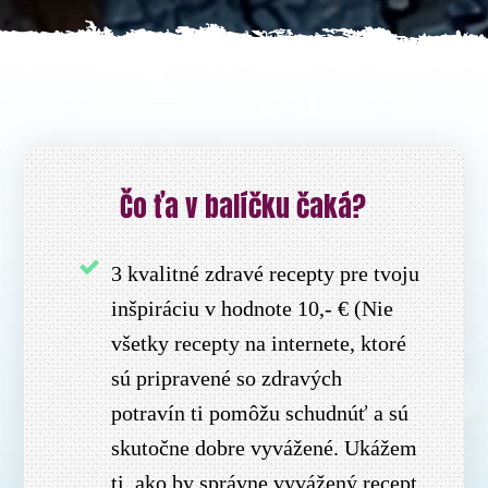
Čo ťa v balíčku čaká?
3 kvalitné zdravé recepty pre tvoju
inšpiráciu v hodnote 10,- € (Nie
všetky recepty na internete, ktoré
sú pripravené so zdravých
potravín ti pomôžu schudnúť a sú
skutočne dobre vyvážené. Ukážem
ti, ako by správne vyvážený recept