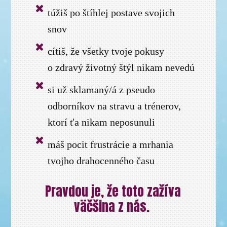
túžiš po štíhlej postave svojich
snov
cítiš, že všetky tvoje pokusy
o zdravý životný štýl nikam nevedú
si už sklamaný/á z pseudo
odborníkov na stravu a trénerov,
ktorí ťa nikam neposunuli
máš pocit frustrácie a mrhania
tvojho drahocenného času
Pravdou je, že toto zažíva
väčšina z nás.