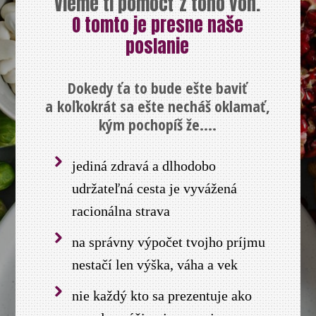
Vieme ti pomôcť z toho von.
O tomto je presne naše
poslanie
Dokedy ťa to bude ešte baviť
a koľkokrát sa ešte necháš oklamať,
kým pochopíš že....
jediná zdravá a dlhodobo
udržateľná cesta je vyvážená
racionálna strava
na správny výpočet tvojho príjmu
nestačí len výška, váha a vek
nie každý kto sa prezentuje ako