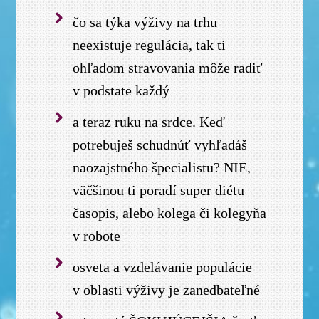
čo sa týka výživy na trhu
neexistuje regulácia, tak ti
ohľadom stravovania môže radiť
v podstate každý
a teraz ruku na srdce. Keď
potrebuješ schudnúť vyhľadáš
naozajstného špecialistu? NIE,
väčšinou ti poradí super diétu
časopis, alebo kolega či kolegyňa
v robote
osveta a vzdelávanie populácie
v oblasti výživy je zanedbateľné