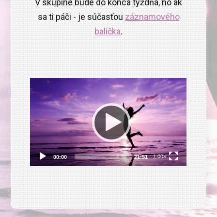
V skupine bude do konca týždňa, no ak
sa ti páči - je súčasťou
záznamového
balíčka
.