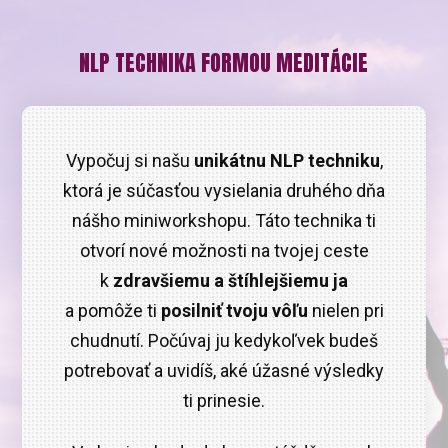
NLP TECHNIKA FORMOU MEDITÁCIE
Vypočuj si našu
unikátnu NLP techniku
,
ktorá je súčasťou vysielania druhého dňa
nášho miniworkshopu. Táto technika ti
otvorí nové možnosti na tvojej ceste
k
zdravšiemu a štíhlejšiemu ja
a pomôže ti
posilniť tvoju vôľu
nielen pri
chudnutí. Počúvaj ju kedykoľvek budeš
potrebovať a uvidíš, aké úžasné výsledky
ti prinesie.