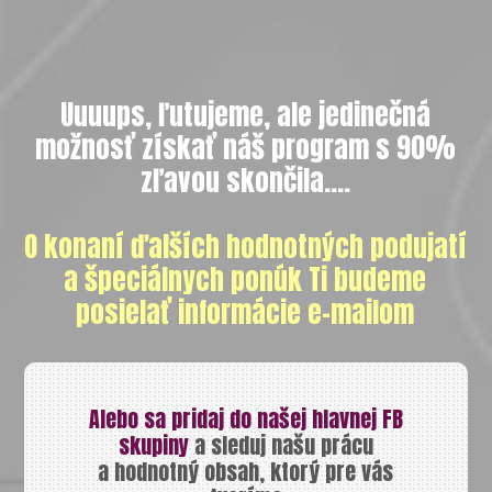
Uuuups, ľutujeme, ale jedinečná
možnosť získať náš program s 90%
zľavou skončila....
O konaní ďalších hodnotných podujatí
a špeciálnych ponúk Ti budeme
posielať informácie e-mailom
Alebo sa pridaj do našej hlavnej FB
skupiny
a sleduj našu prácu
a hodnotný obsah, ktorý pre vás