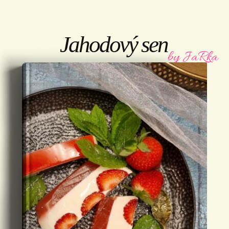
Jahodový sen
by JaRka