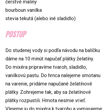
čerstvé maliny
bourboun vanilka
stevia tekutá (alebo iné sladidlo)
POSTUP
Do studenej vody si podľa návodu na balíčku
dáme na 10 minút napučať plátky želatíny.
Do mixéra pripravíme tvaroh, sladidlo,
vanilkovú pastu. Do hrnca nalejeme smotanu
na varenie, pridáme napučané želatínové
plátky. Zohrejeme tak, aby sa želatínové
plátky rozpustili. Hmota nesmie vrieť.
Vlejeme ju do mixéra k tvarohu a vymixujeme.