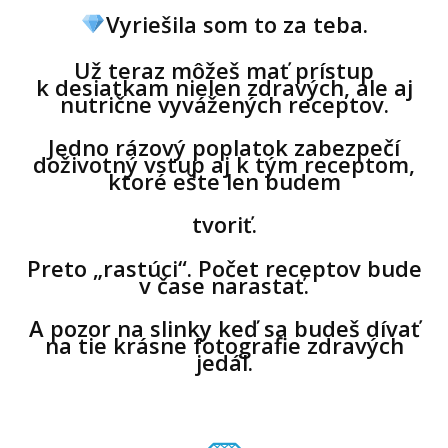
Vyriešila som to za teba.
Už teraz môžeš mať prístup
k desiatkam nielen zdravých, ale aj
nutrične vyvážených receptov.
Jedno rázový poplatok zabezpečí
doživotný vstup aj k tým receptom,
ktoré ešte len budem
tvoriť.
Preto „rastúci“. Počet receptov bude
v čase narastať.
A pozor na slinky keď sa budeš dívať
na tie krásne fotografie zdravých
jedál.