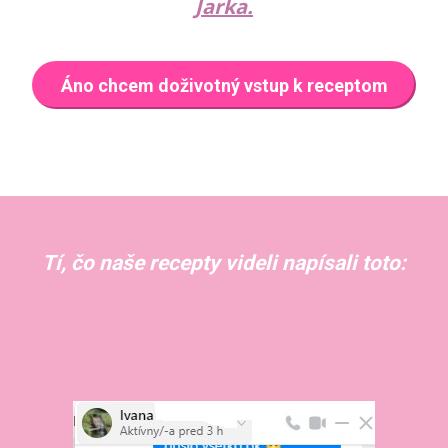
Jarka.
Áno chcem doživotný vstup k receptom
Tí, čo naše recepty videli napísali toto: