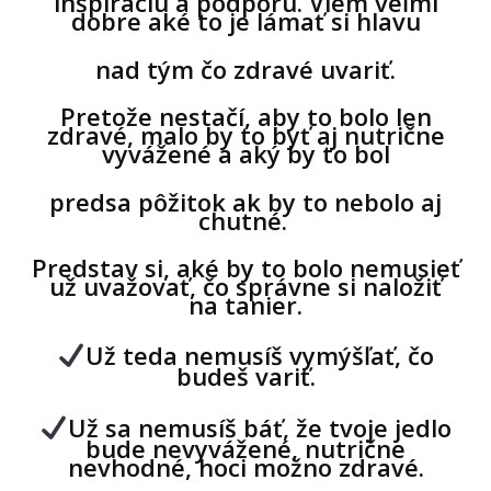
inšpiráciu a podporu. Viem veľmi
dobre aké to je lámať si hlavu
nad tým čo
zdravé uvariť.
Pretože nestačí, aby to bolo len
zdravé, malo by to byť aj nutrične
vyvážené a aký by to bol
predsa pôžitok ak by to nebolo aj
chutné.
Predstav si, aké by to bolo nemusieť
už uvažovať, čo správne si naložiť
na tanier.
U
ž teda nemusíš vymýšľať, čo
budeš variť.
Už sa nemusíš báť, že tvoje jedlo
bude nevyvážené, nutrične
nevhodné, hoci možno zdravé.