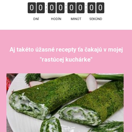
0
0
0
0
0
0
0
0
DNÍ
HODÍN
MINÚT
SEKÚND
Aj takéto úžasné recepty ťa čakajú v mojej
"rastúcej kuchárke"