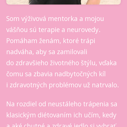
Som výživová mentorka a mojou
vášňou sú terapie a neurovedy.
Pomáham ženám, ktoré trápi
nadváha, aby sa zamilovali
do zdravšieho životného štýlu, vďaka
čomu sa zbavia nadbytočných kíl
i zdravotných problémov už natrvalo.
Na rozdiel od neustáleho trápenia sa
klasickým diétovaním ich učím, kedy
a aké chutné a zdravé jedlo si vybrať,