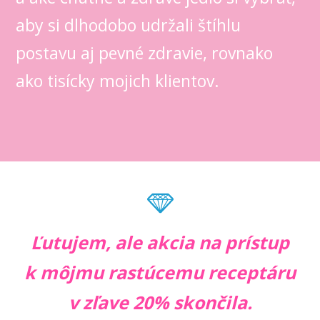
aby si dlhodobo udržali štíhlu
postavu aj pevné zdravie, rovnako
ako tisícky mojich klientov.
Ľutujem, ale akcia na prístup
k môjmu rastúcemu receptáru
v zľave 20% skončila.