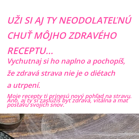
UŽI SI AJ TY NEODOLATEĽNÚ
CHUŤ MÔJHO ZDRAVÉHO
RECEPTU...
Vychutnaj si ho naplno a pochopíš,
že zdravá strava nie je o diétach
a utrpení.
Moje recepty ti prinesú nový pohľad na stravu.
Áno, aj ty si zaslúžiš byť zdravá, vitálna a mať
postavu svojich snov.