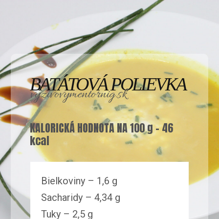
BATÁTOVÁ POLIEVKA
vyzivovymentornig.sk
KALORICKÁ HODNOTA NA 100 g – 46
kcal
Bielkoviny – 1,6 g
Sacharidy – 4,34 g
Tuky – 2,5 g