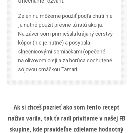
a necháme rozvariť.
Zeleninu môžeme použiť podľa chuti nie
je nutné použiť presne tú istú ako ja.
Na záver som primiešala krájaný čerstvý
kôpor (nie je nutné) a posypala
slnečnicovými semiačkami (opečené
na olivovom oleji a za horúca dochutené
sójovou omáčkou Tamari
Ak si chceš pozrieť ako som tento recept
naživo varila, tak ťa radi privítame v našej FB
skupine, kde pravideľne zdielame hodnotný