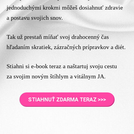
jednoduchými krokmi môžeš dosiahnuť zdravie
a postavu svojich snov.
Tak už prestaň míňať svoj drahocenný čas
hľadaním skratiek, zázračných prípravkov a diét.
Stiahni si e-book teraz a naštartuj svoju cestu
za svojim novým štíhlym a vitálnym JA.
STIAHNUŤ ZDARMA TERAZ >>>