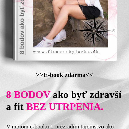
>>E-book zdarma<<
8 BODOV
ako byť zdravší
a fit
BEZ UTRPENIA.
V mojom e-booku ti prezradím tajomstvo ako