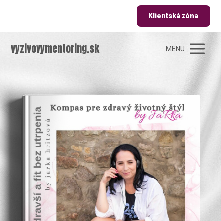
Klientská zóna
vyzivovymentoring.sk
MENU