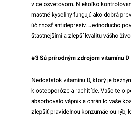
v celosvetovom. Niekoľko kontrolovaný
mastné kyseliny fungujú ako dobrá prev
účinnosť antidepresív. Jednoducho po
šťastnejšími a zlepší kvalitu vášho živo
#3 Sú prírodným zdrojom vitamínu D
Nedostatok vitamínu D, ktorý je bežn
k osteoporóze a rachitíde. Vaše telo p
absorbovalo vápnik a chránilo vaše ko
zlepšiť pravidelnou konzumáciou rýb, k