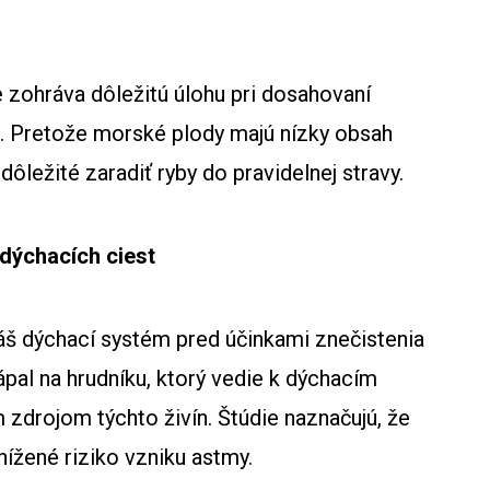
e zohráva dôležitú úlohu pri dosahovaní
ti. Pretože morské plody majú nízky obsah
e dôležité zaradiť ryby do pravidelnej stravy.
dýchacích ciest
 váš dýchací systém pred účinkami znečistenia
pal na hrudníku, ktorý vedie k dýchacím
 zdrojom týchto živín. Štúdie naznačujú, že
znížené riziko vzniku astmy.