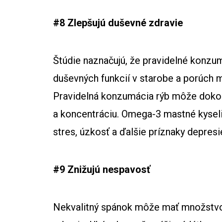
#8 Zlepšujú duševné zdravie
Štúdie naznačujú, že pravidelné konzu
duševných funkcií v starobe a porúch 
Pravidelná konzumácia rýb môže dokon
a koncentráciu. Omega-3 mastné kyselin
stres, úzkosť a ďalšie príznaky depresi
#9 Znižujú nespavosť
Nekvalitný spánok môže mať množstvo 