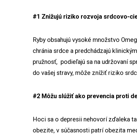
#1 Znižujú riziko rozvoja srdcovo-c
Ryby obsahujú vysoké množstvo Omega-3
chránia srdce a predchádzajú klinickým
pružnosť, podieľajú sa na udržovaní sp
do vašej stravy, môže znížiť riziko srd
#2 Môžu slúžiť ako prevencia proti dep
Hoci sa o depresii nehovorí zďaleka t
obezite, v súčasnosti patrí obezita m