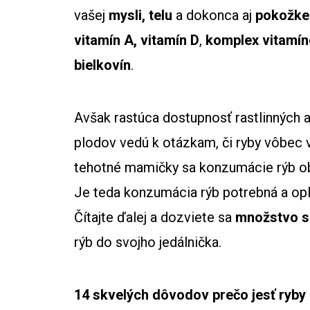
vašej
mysli, telu
a dokonca aj
pokožke
vitamín A, vitamín D
,
komplex vitamín
bielkovín
.
Avšak rastúca dostupnosť rastlinných 
plodov vedú k otázkam, či ryby vôbec 
tehotné mamičky sa konzumácie rýb obá
Je teda konzumácia rýb potrebná a opla
Čítajte ďalej a dozviete sa
množstvo s
rýb do svojho jedálnička.
14 skvelých dôvodov prečo jesť ryby