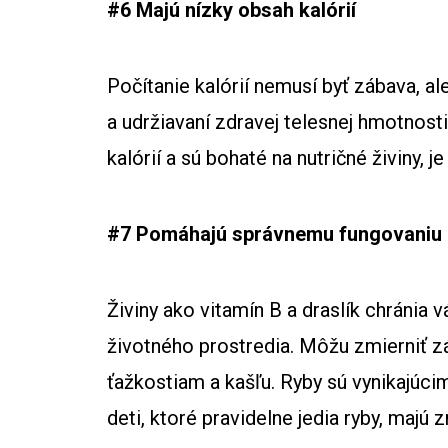
#6 Majú nízky obsah kalórií
Počítanie kalórií nemusí byť zábava, al
a udržiavaní zdravej telesnej hmotnos
kalórií a sú bohaté na nutričné živiny, j
#7 Pomáhajú správnemu fungovaniu 
Živiny ako vitamín B a draslík chránia
životného prostredia. Môžu zmierniť zá
ťažkostiam a kašľu. Ryby sú vynikajúcim
deti, ktoré pravidelne jedia ryby, majú 