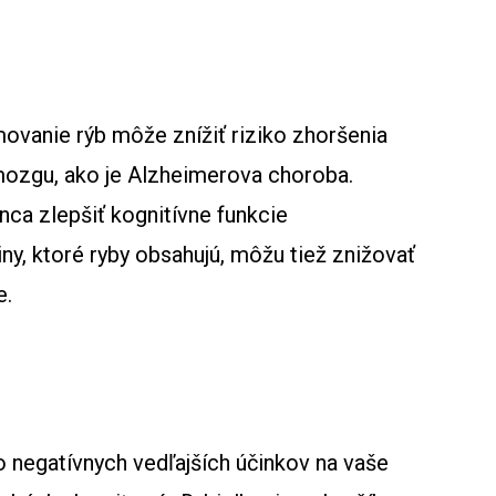
movanie rýb môže znížiť riziko zhoršenia
mozgu, ako je Alzheimerova choroba.
ca zlepšiť kognitívne funkcie
y, ktoré ryby obsahujú, môžu tiež znižovať
e.
negatívnych vedľajších účinkov na vaše