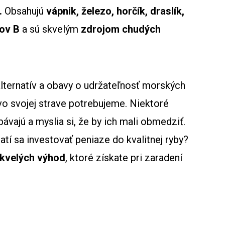
.
Obsahujú
vápnik, železo, horčík, draslík,
ov B
a sú skvelým
zdrojom chudých
alternatív a obavy o udržateľnosť morských
vo svojej strave potrebujeme. Niektoré
vajú a myslia si, že by ich mali obmedziť.
tí sa investovať peniaze do kvalitnej ryby?
kvelých výhod
, ktoré získate pri zaradení