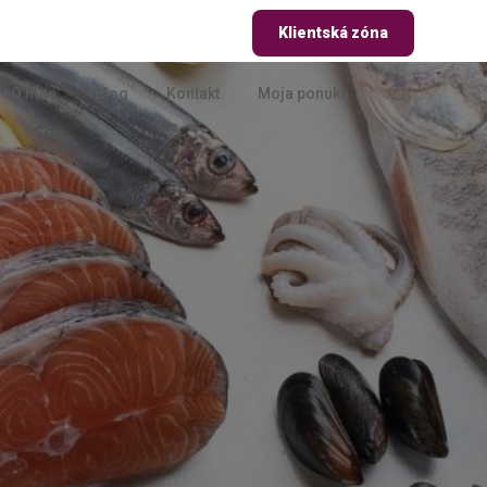
Klientská zóna
O mne
Blog
Kontakt
Moja ponuka