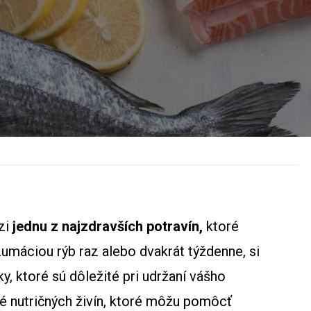
dzi
jednu z najzdravších potravín,
ktoré
máciou rýb raz alebo dvakrát týždenne, si
y, ktoré sú dôležité pri udržaní vášho
lné nutričných živín, ktoré môžu pomôcť