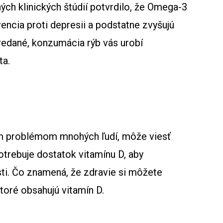
ch klinických štúdií potvrdilo, že Omega-3
encia proti depresii a podstatne zvyšujú
vedané, konzumácia rýb vás urobí
ta.
ým problémom mnohých ľudí, môže viesť
otrebuje dostatok vitamínu D, aby
sti. Čo znamená, že zdravie si môžete
toré obsahujú vitamín D.