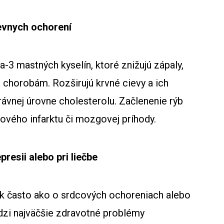
ievnych ochorení
 mastných kyselín, ktoré znižujú zápaly,
 chorobám. Rozširujú krvné cievy a ich
rávnej úrovne cholesterolu. Začlenenie rýb
cového infarktu či mozgovej príhody.
resii alebo pri liečbe
ak často ako o srdcových ochoreniach alebo
edzi najväčšie zdravotné problémy