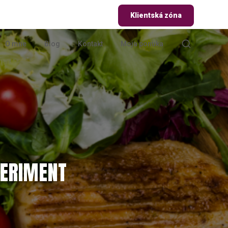
Klientská zóna
O mne
Blog
Kontakt
Moja ponuka
PERIMENT