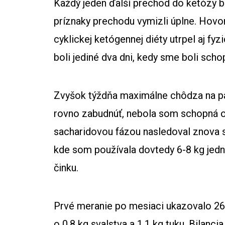
Každý jeden ďalší prechod do ketózy bol
príznaky prechodu vymizli úplne. Hovo
cyklickej ketógennej diéty utrpel aj fy
boli jediné dva dni, kedy sme boli schop
Zvyšok týždňa maximálne chôdza na p
rovno zabudnúť, nebola som schopná 
sacharidovou fázou nasledoval znova si
kde som používala dovtedy 6-8 kg jed
činku.
Prvé meranie po mesiaci ukazovalo 26,9
o 0,8 kg svalstva a 1,1 kg tuku. Bilanci