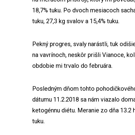
18,7% tuku. Po dvoch mesiacoch sacha
tuku, 27,3 kg svalov a 15,4% tuku.
Pekný progres, svaly narástli, tuk odi
na vavrínoch, neskôr prišli Vianoce, k
obdobie mi trvalo do februára.
Posledným dňom tohto pohodičkového l
dátumu 11.2.2018 sa nám viazalo doma
ketogénnu diétu. Meranie zo dňa 13.2 h
tuku.