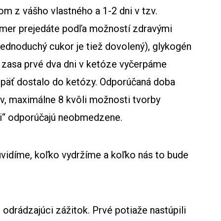
om z vášho vlastného a 1-2 dni v tzv.
mer prejedáte podľa možností zdravými
jednoduchý cukor je tiež dovolený), glykogén
 zasa prvé dva dni v ketóze vyčerpáme
 opäť dostalo do ketózy. Odporúčaná doba
v, maximálne 8 kvôli možnosti tvorby
stri“ odporúčajú neobmedzene.
 uvidíme, koľko vydržíme a koľko nás to bude
odrádzajúci zážitok. Prvé potiaže nastúpili