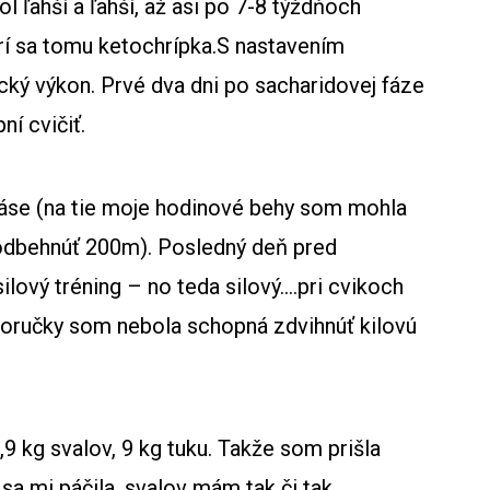
 ľahší a ľahší, až asi po 7-8 týždňoch
rí sa tomu ketochrípka.S nastavením
zický výkon. Prvé dva dni po sacharidovej fáze
ní cvičiť.
áse (na tie moje hodinové behy som mohla
odbehnúť 200m). Posledný deň pred
lový tréning – no teda silový….pri cvikoch
noručky som nebola schopná zdvihnúť kilovú
 kg svalov, 9 kg tuku. Takže som prišla
a sa mi páčila, svalov mám tak či tak