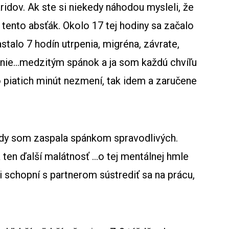
idov. Ak ste si niekedy náhodou mysleli, že
e tento absťák. Okolo 17 tej hodiny sa začalo
talo 7 hodín utrpenia, migréna, závrate,
canie…medzitým spánok a ja som každú chvíľu
do piatich minút nezmení, tak idem a zaručene
edy som zaspala spánkom spravodlivých.
 a ten ďalší malátnosť …o tej mentálnej hmle
i schopní s partnerom sústrediť sa na prácu,