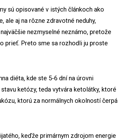
my sú opisované v istých článkoch ako
e, ale aj na rôzne zdravotné neduhy,
o najväčšie nezmyselné neznámo, pretože
lo prieť. Preto sme sa rozhodli ju proste
na diéta, kde ste 5-6 dní na úrovni
stavu ketózy, teda vytvára ketolátky, ktoré
ukózu, ktorú za normálnych okolností čerpá
 prijatého, keďže primárnym zdrojom energie