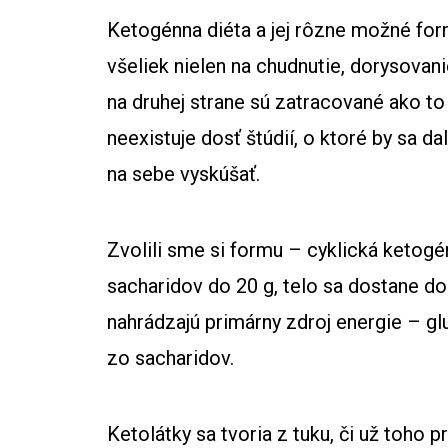
Ketogénna diéta a jej rôzne možné for
všeliek nielen na chudnutie, dorysovani
na druhej strane sú zatracované ako t
neexistuje dosť štúdií, o ktoré by sa da
na sebe vyskúšať.
Zvolili sme si formu – cyklická ketogén
sacharidov do 20 g, telo sa dostane do 
nahrádzajú primárny zdroj energie – gl
zo sacharidov.
Ketolátky sa tvoria z tuku, či už toho