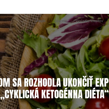
Vitajte
Zdarma
Výsledky klientov
OM SA ROZHODLA UKONČIŤ EX
„CYKLICKÁ KETOGÉNNA DIÉTA“