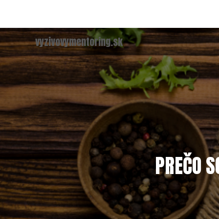
vyzivovymentoring.sk
PREČO S