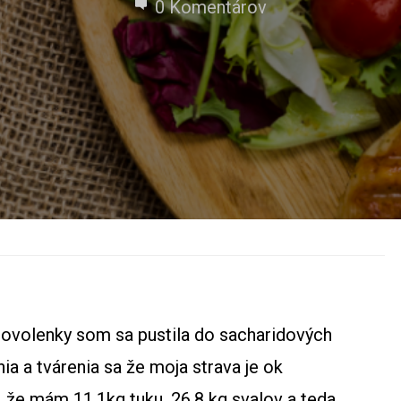
0 Komentárov
dovolenky som sa pustila do sacharidových
ia a tvárenia sa že moja strava je ok
, že mám 11,1kg tuku, 26,8 kg svalov a teda