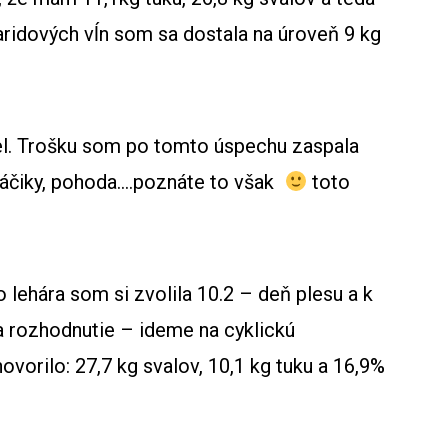
ridových vĺn som sa dostala na úroveň 9 kg
šiel. Trošku som po tomto úspechu zaspala
oláčiky, pohoda….poznáte to však
toto
ehára som si zvolila 10.2 – deň plesu a k
 rozhodnutie – ideme na cyklickú
ovorilo: 27,7 kg svalov, 10,1 kg tuku a 16,9%