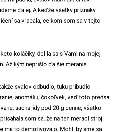
 ideme ďalej. A keďže všetky príznaky
vičení sa vracala, celkom som sa v tejto
eto koláčiky, delila sa s Vami na mojej
jn. Až kým neprišlo ďalšie meranie.
 takže svalov odbudlo, tuku pribudlo.
ranie, anomáliu, čokoľvek, veď toto predsa
ovane, sacharidy pod 20 g denne, všetko
prisahala som sa, že na ten merací stroj
e ma to demotivovalo. Mohli by sme sa