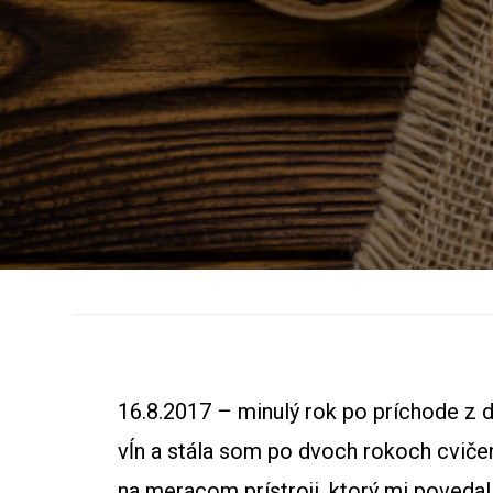
16.8.2017 – minulý rok po príchode z 
vĺn a stála som po dvoch rokoch cvičen
na meracom prístroji, ktorý mi povedal