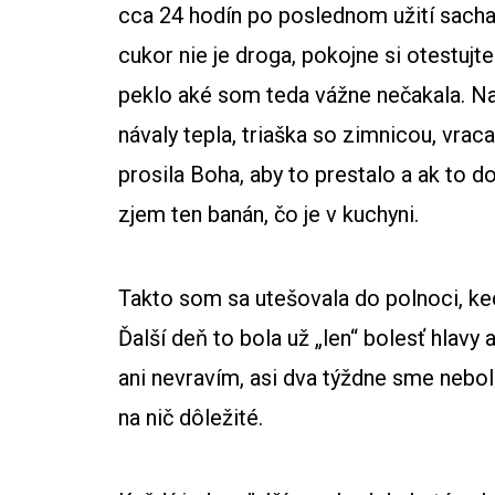
cca 24 hodín po poslednom užití sachar
cukor nie je droga, pokojne si otestujt
peklo aké som teda vážne nečakala. Nas
návaly tepla, triaška so zimnicou, vra
prosila Boha, aby to prestalo a ak to 
zjem ten banán, čo je v kuchyni.
Takto som sa utešovala do polnoci, k
Ďalší deň to bola už „len“ bolesť hlavy
ani nevravím, asi dva týždne sme nebol
na nič dôležité.